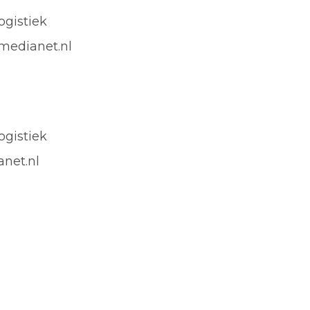
gistiek
edianet.nl
gistiek
net.nl