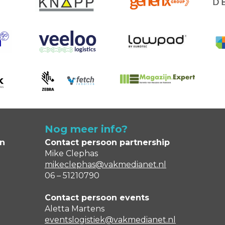
Nog meer info?
en
Contact persoon partnership
Mike Clephas
mikeclephas@vakmedianet.nl
06 – 51210790
Contact persoon events
Aletta Martens
eventslogistiek@vakmedianet.nl