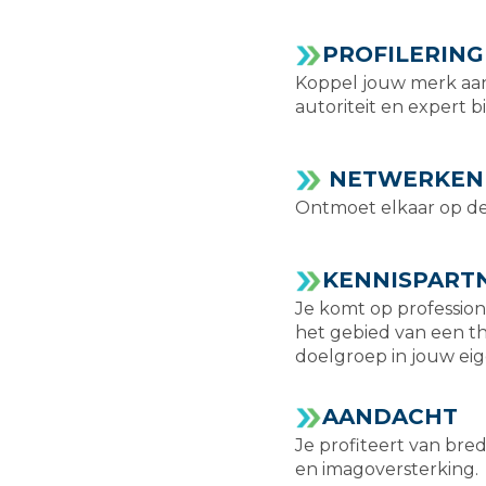
PROFILERING
Koppel jouw merk aan
autoriteit en expert b
NETWERKEN
Ontmoet elkaar op d
KENNISPART
Je komt op profession
het gebied van een th
doelgroep in jouw ei
AANDACHT
Je profiteert van br
en imagoversterking.