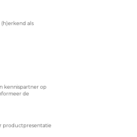
 (h)erkend als
en kennispartner op
informeer de
r productpresentatie