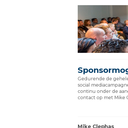
Sponsormog
Gedurende de gehele 
social mediacampagnes
continu onder de aand
contact op met Mike C
Mike Clephas